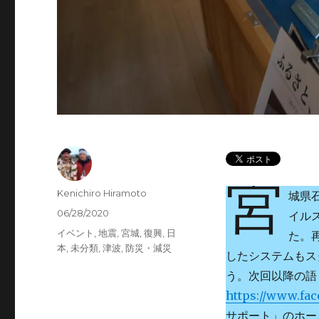
宮
投
Kenichiro Hiramoto
城県
稿
投
06/28/2020
イル
者
稿
カ
イベント
,
地震
,
宮城
,
復興
,
日
た。
日:
テ
本
,
未分類
,
津波
,
防災・減災
したシステムもス
ゴ
う。次回以降の語
リ
ー
https://www.fa
サポート」のホー