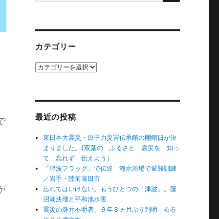
カテゴリー
カ
テ
ゴ
リ
ー
最近の投稿
で
東日本大震災・原子力災害伝承館の開館日が決
まりました。(双葉の ふるさと 震災を 知っ
て 忘れず 伝えよう）
「津波フラッグ」で伝達 海水浴場で避難訓練
／岩手・陸前高田市
が
忘れてはいけない。もうひとつの「津波」。藤
沼湖決壊と平和池水害
震災の身元不明者、９年３ヵ月ぶり判明 石巻