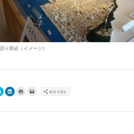
語り部会（イメージ）
ク
ク
ク
ク
続きを読む
リ
リ
リ
リ
ッ
ッ
ッ
ッ
ク
ク
ク
ク
し
し
し
し
て
て
て
て
S
L
印
友
k
i
刷
達
y
n
(
に
p
k
新
メ
e
e
し
ー
で
d
い
ル
共
I
ウ
で