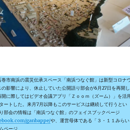
石巻市南浜の震災伝承スペース「南浜つなぐ館」は新型コロナ
スの影響により、休止していた公開語り部会が6月27日を再開し
再開に際してはビデオ会議アプリ「Ｚｏｏｍ（ズーム）」を活
タートした。来月7月以降もこのサービスは継続して行うとい
り部会の情報は「南浜つなぐ館」のフェイスブックページ
cebook.com/ganbappe/
や、運営母体である「３・１１みらい
ムページ