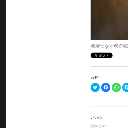
南浜つなぐ館公開
共有:
ク
F
ク
リ
a
リ
ッ
c
ッ
ク
e
ク
し
b
し
て
o
て
T
o
W
w
k
h
i
で
a
いいね:
t
共
t
t
有
s
e
す
A
読み込み中…
r
る
p