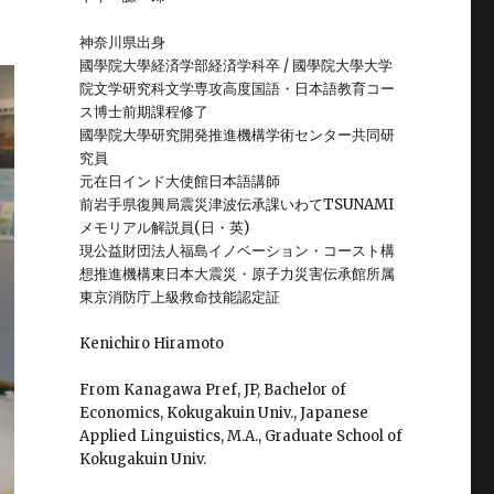
神奈川県出身
國學院大學経済学部経済学科卒 / 國學院大學大学
院文学研究科文学専攻高度国語・日本語教育コー
ス博士前期課程修了
國學院大學研究開発推進機構学術センター共同研
究員
元在日インド大使館日本語講師
前岩手県復興局震災津波伝承課いわてTSUNAMI
メモリアル解説員(日・英)
現公益財団法人福島イノベーション・コースト構
想推進機構東日本大震災・原子力災害伝承館所属
東京消防庁上級救命技能認定証
Kenichiro Hiramoto
From Kanagawa Pref, JP, Bachelor of
Economics, Kokugakuin Univ., Japanese
Applied Linguistics, M.A., Graduate School of
Kokugakuin Univ.