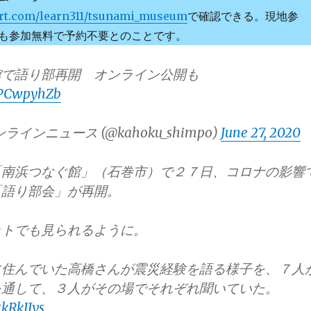
ort.com/learn311/tsunami_museum
で確認できる。現地参
も参加無料で予約不要とのことです。
館で語り部再開 オンライン公開も
wyPCwpyhZb
インニュース (@kahoku_shimpo)
June 27, 2020
「南浜つなぐ館」（石巻市）で２７日、コロナの影響
「語り部会」が再開。
ットでも見られるように。
に住んでいた高橋さんが震災経験を語る様子を、７人
を通して、３人がその場でそれぞれ聞いていた。
xkRkIIys