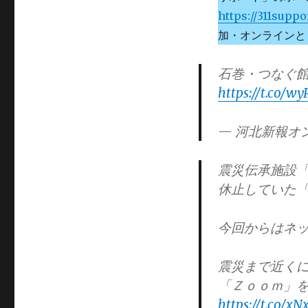
https://311supp
加・オンラインと
石巻・つなぐ
https://t.co/
— 河北新報オンラ
震災伝承施設
休止していた
今回からはネ
震災まで近く
「Ｚｏｏｍ」
https://t.co/xN