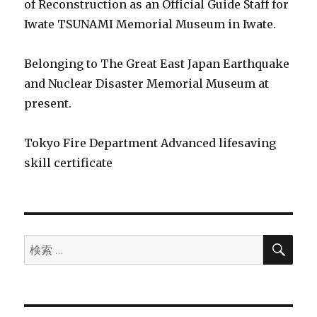
of Reconstruction as an Official Guide Staff for
Iwate TSUNAMI Memorial Museum in Iwate.
Belonging to The Great East Japan Earthquake
and Nuclear Disaster Memorial Museum at
present.
Tokyo Fire Department Advanced lifesaving
skill certificate
検
検
索
索: