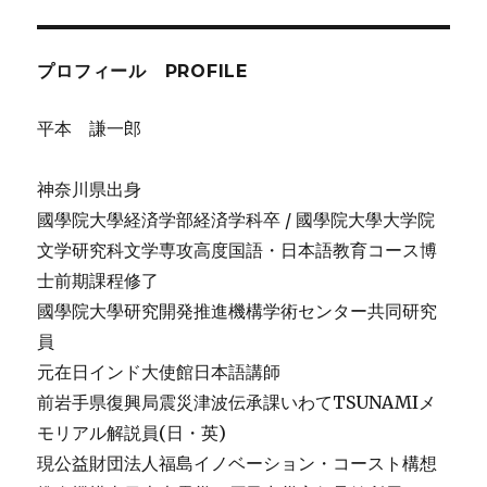
ゲ
プロフィール PROFILE
ー
シ
平本 謙一郎
ョ
神奈川県出身
ン
國學院大學経済学部経済学科卒 / 國學院大學大学院
文学研究科文学専攻高度国語・日本語教育コース博
士前期課程修了
國學院大學研究開発推進機構学術センター共同研究
員
元在日インド大使館日本語講師
前岩手県復興局震災津波伝承課いわてTSUNAMIメ
モリアル解説員(日・英)
現公益財団法人福島イノベーション・コースト構想