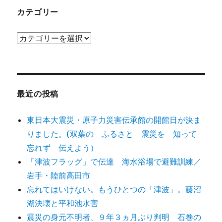
カテゴリー
カ
テ
ゴ
リ
ー
最近の投稿
東日本大震災・原子力災害伝承館の開館日が決ま
りました。(双葉の ふるさと 震災を 知って
忘れず 伝えよう）
「津波フラッグ」で伝達 海水浴場で避難訓練／
岩手・陸前高田市
忘れてはいけない。もうひとつの「津波」。藤沼
湖決壊と平和池水害
震災の身元不明者、９年３ヵ月ぶり判明 石巻の