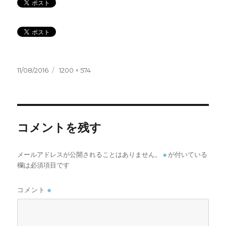
投
フ
11/08/2016
1200 × 574
稿
ル
日:
サ
イ
ズ
コメントを残す
メールアドレスが公開されることはありません。
※
が付いている
欄は必須項目です
コメント
※