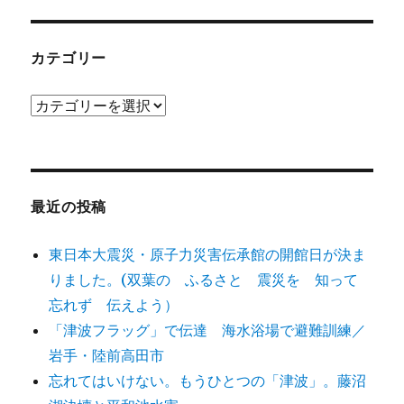
カテゴリー
カ
テ
ゴ
リ
ー
最近の投稿
東日本大震災・原子力災害伝承館の開館日が決ま
りました。(双葉の ふるさと 震災を 知って
忘れず 伝えよう）
「津波フラッグ」で伝達 海水浴場で避難訓練／
岩手・陸前高田市
忘れてはいけない。もうひとつの「津波」。藤沼